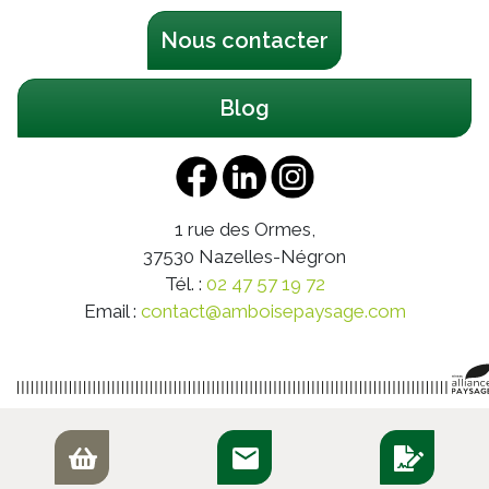
Nous contacter
Blog
1 rue des Ormes,
37530
Nazelles-Négron
Tél. :
02 47 57 19 72
Email :
contact@amboisepaysage.com
Copyright © Amboise Paysage by ADH 2026 - Made with
by Mister Harry
-
Politique de confidentialité
-