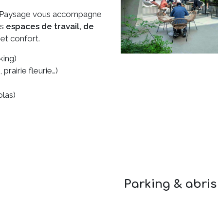
se Paysage vous accompagne
es
espaces de travail, de
 et confort.
king)
rairie fleurie…)
olas)
Parking & abris