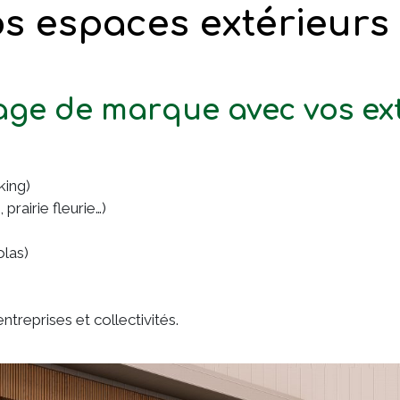
os espaces extérieurs
age de marque avec vos ex
king)
rairie fleurie…)
olas)
treprises et collectivités.